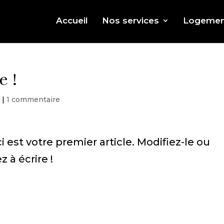
Accueil
Nos services
Logemen
e !
é
|
1 commentaire
est votre premier article. Modifiez-le ou
à écrire !